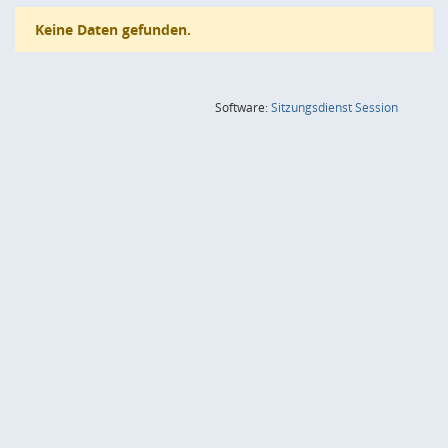
Keine Daten gefunden.
(Wird in
Software:
Sitzungsdienst
Session