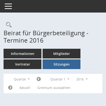
Toggle navigation
Rechercheauswahl
Beirat für Bürgerbeteiligung -
Termine 2016
Informationen
Mitglieder
Vertreter
Sitzungen
Quartal
Quartal 1
2016
Aktuell
Gremium auswählen