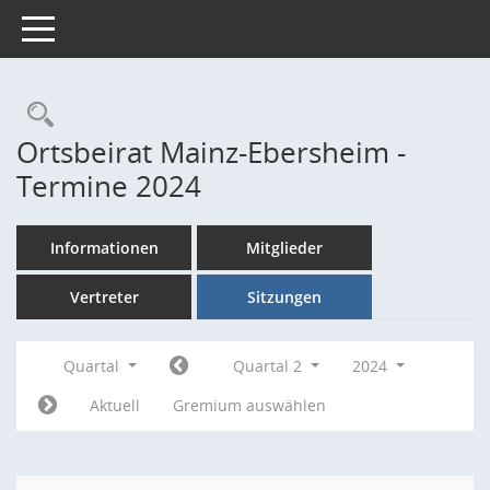
Toggle navigation
Rechercheauswahl
Ortsbeirat Mainz-Ebersheim -
Termine 2024
Informationen
Mitglieder
Vertreter
Sitzungen
Quartal
Quartal 2
2024
Aktuell
Gremium auswählen