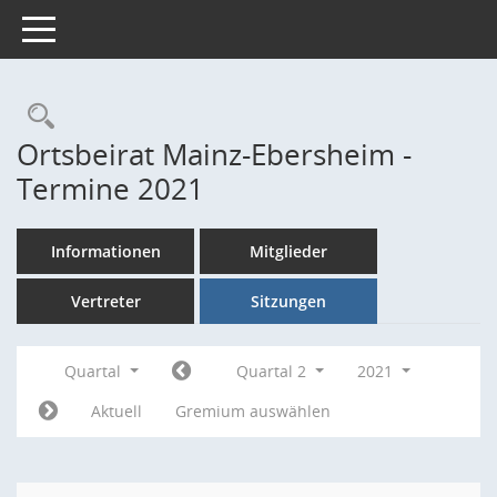
Toggle navigation
Rechercheauswahl
Ortsbeirat Mainz-Ebersheim -
Termine 2021
Informationen
Mitglieder
Vertreter
Sitzungen
Quartal
Quartal 2
2021
Aktuell
Gremium auswählen