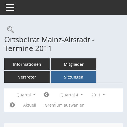
Toggle navigation
Rechercheauswahl
Ortsbeirat Mainz-Altstadt -
Termine 2011
Informationen
Mitglieder
Vertreter
Sitzungen
Quartal
Quartal 4
2011
Aktuell
Gremium auswählen