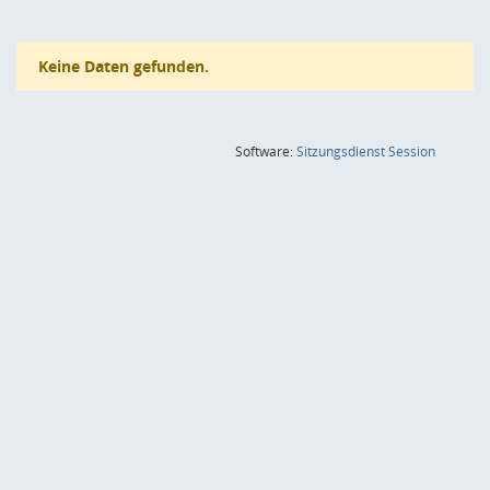
Keine Daten gefunden.
(Wird in
Software:
Sitzungsdienst
Session