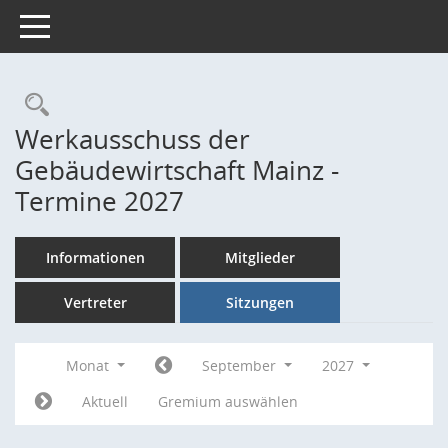
Toggle navigation
Rechercheauswahl
Werkausschuss der
Gebäudewirtschaft Mainz -
Termine 2027
Informationen
Mitglieder
Vertreter
Sitzungen
Monat
September
2027
Aktuell
Gremium auswählen