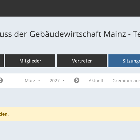
ss der Gebäudewirtschaft Mainz - 
Mitglieder
Vertreter
Sitzung
März
2027
Aktuell
Gremium au
den.