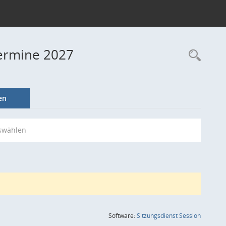
Termine 2027
Rec
en
swählen
(Wird in
Software:
Sitzungsdienst
Session