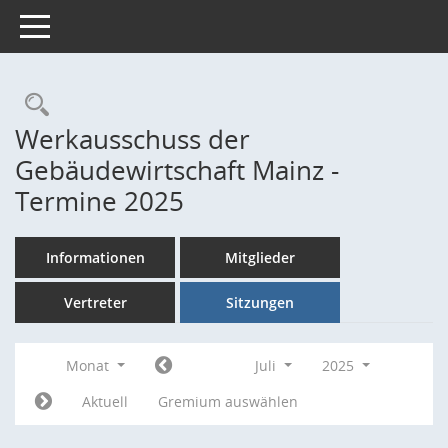
Toggle navigation
Rechercheauswahl
Werkausschuss der
Gebäudewirtschaft Mainz -
Termine 2025
Informationen
Mitglieder
Vertreter
Sitzungen
Monat
Juli
2025
Aktuell
Gremium auswählen