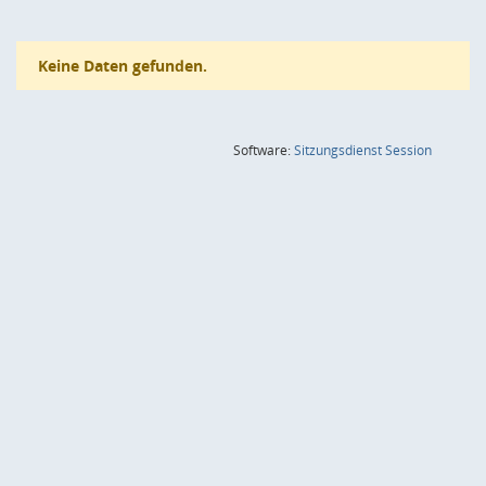
Keine Daten gefunden.
(Wird in
Software:
Sitzungsdienst
Session