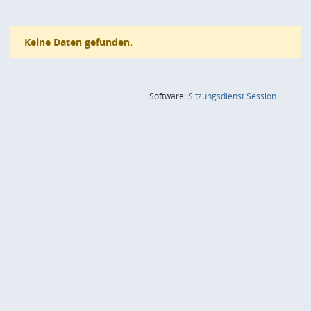
Keine Daten gefunden.
(Wird in
Software:
Sitzungsdienst
Session