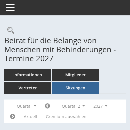
Toggle navigation
Rechercheauswahl
Beirat für die Belange von
Menschen mit Behinderungen -
Termine 2027
Informationen
Mitglieder
Vertreter
Sitzungen
Quartal
Quartal 2
2027
Aktuell
Gremium auswählen