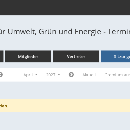
ür Umwelt, Grün und Energie - Term
Mitglieder
Vertreter
Sitzung
April
2027
Aktuell
Gremium au
den.