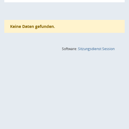
Keine Daten gefunden.
(Wird in
Software:
Sitzungsdienst
Session