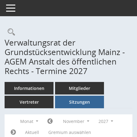
Toggle navigation
Rechercheauswahl
Verwaltungsrat der
Grundstücksentwicklung Mainz -
AGEM Anstalt des öffentlichen
Rechts - Termine 2027
Informationen
Mitglieder
Vertreter
Sitzungen
Monat
November
2027
Aktuell
Gremium auswählen