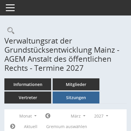
Toggle navigation
Rechercheauswahl
Verwaltungsrat der
Grundstücksentwicklung Mainz -
AGEM Anstalt des öffentlichen
Rechts - Termine 2027
Informationen
Mitglieder
Vertreter
Sitzungen
Monat
März
2027
Aktuell
Gremium auswählen