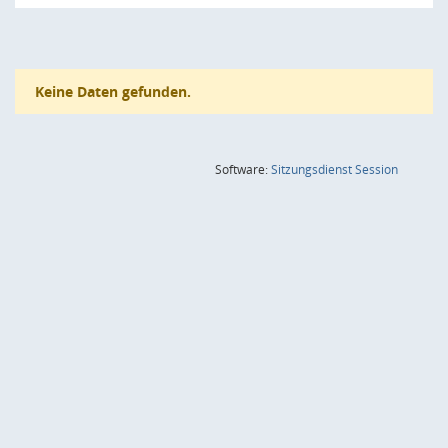
Keine Daten gefunden.
(Wird in
Software:
Sitzungsdienst
Session