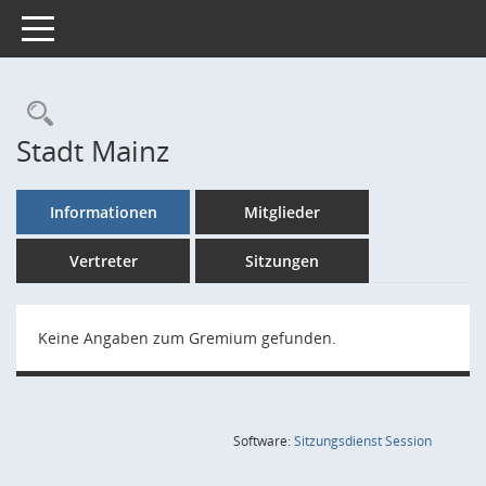
Toggle navigation
Rechercheauswahl
Stadt Mainz
Informationen
Mitglieder
Vertreter
Sitzungen
Keine Angaben zum Gremium gefunden.
(Wird in
Software:
Sitzungsdienst
Session