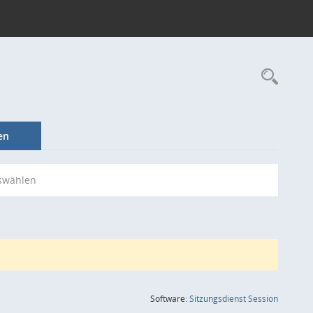
Rec
en
swählen
(Wird in
Software:
Sitzungsdienst
Session