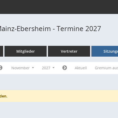
Mainz-Ebersheim - Termine 2027
Mitglieder
Vertreter
Sitzung
November
2027
Aktuell
Gremium au
den.