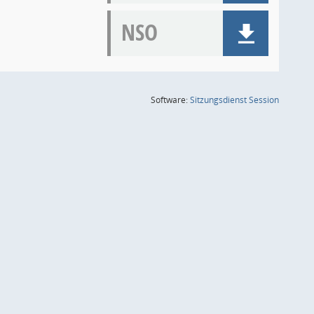
NSO
(Wird in
Software:
Sitzungsdienst
Session