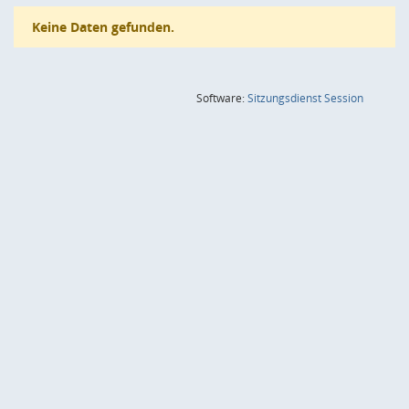
Keine Daten gefunden.
(Wird in
Software:
Sitzungsdienst
Session