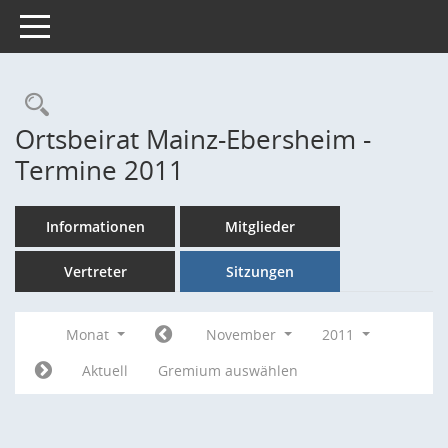
Toggle navigation
Rechercheauswahl
Ortsbeirat Mainz-Ebersheim -
Termine 2011
Informationen
Mitglieder
Vertreter
Sitzungen
Monat
November
2011
Aktuell
Gremium auswählen