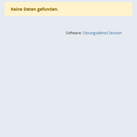
Keine Daten gefunden.
(Wird in
Software:
Sitzungsdienst
Session