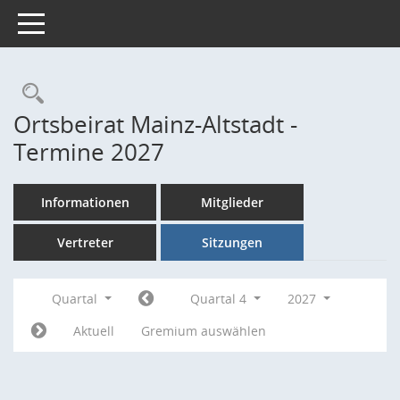
Toggle navigation
Rechercheauswahl
Ortsbeirat Mainz-Altstadt -
Termine 2027
Informationen
Mitglieder
Vertreter
Sitzungen
Quartal
Quartal 4
2027
Aktuell
Gremium auswählen