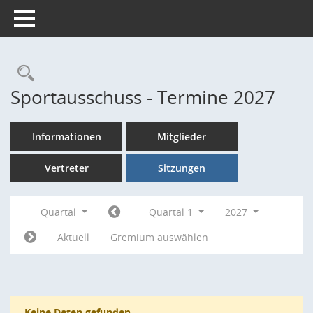
Toggle navigation
Rechercheauswahl
Sportausschuss - Termine 2027
Informationen
Mitglieder
Vertreter
Sitzungen
Quartal
Quartal 1
2027
Aktuell
Gremium auswählen
Keine Daten gefunden.