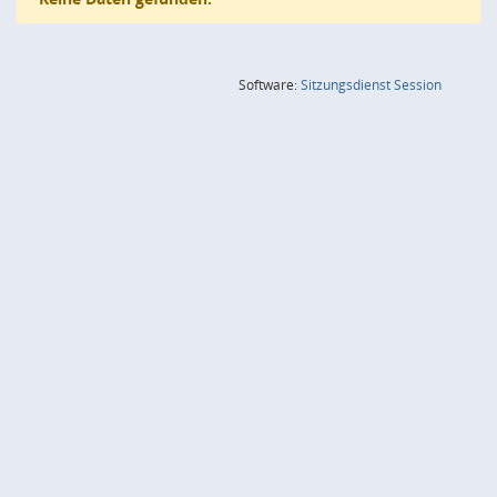
(Wird in
Software:
Sitzungsdienst
Session