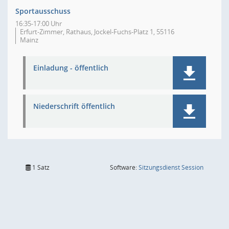
Sportausschuss
16:35-17:00 Uhr
Erfurt-Zimmer, Rathaus, Jockel-Fuchs-Platz 1, 55116
Mainz
Einladung - öffentlich
Niederschrift öffentlich
(Wird in
1 Satz
Software:
Sitzungsdienst
Session