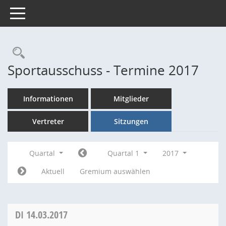
Toggle navigation
Rechercheauswahl
Sportausschuss - Termine 2017
Informationen
Mitglieder
Vertreter
Sitzungen
Quartal
Quartal 1
2017
Aktuell
Gremium auswählen
DI
14.03.2017