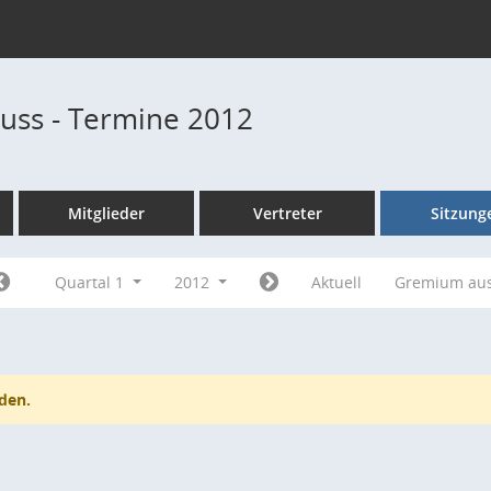
uss - Termine 2012
Mitglieder
Vertreter
Sitzung
Quartal 1
2012
Aktuell
Gremium au
den.