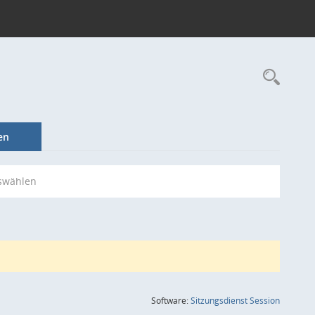
Rec
en
swählen
(Wird in
Software:
Sitzungsdienst
Session