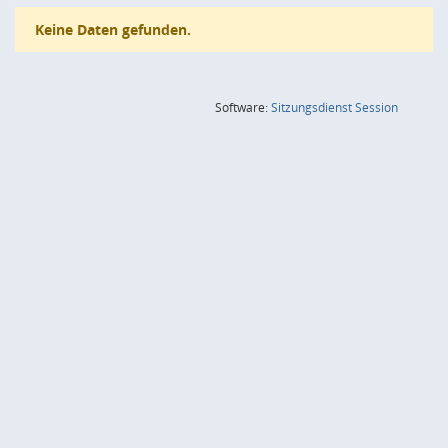
Keine Daten gefunden.
(Wird in
Software:
Sitzungsdienst
Session