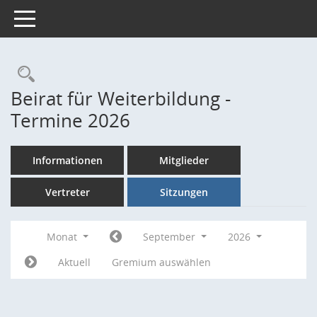
Toggle navigation
Rechercheauswahl
Beirat für Weiterbildung -
Termine 2026
Informationen
Mitglieder
Vertreter
Sitzungen
Monat
September
2026
Aktuell
Gremium auswählen