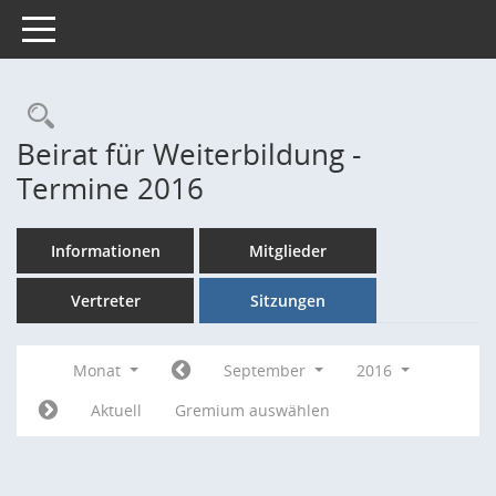
Toggle navigation
Rechercheauswahl
Beirat für Weiterbildung -
Termine 2016
Informationen
Mitglieder
Vertreter
Sitzungen
Monat
September
2016
Aktuell
Gremium auswählen