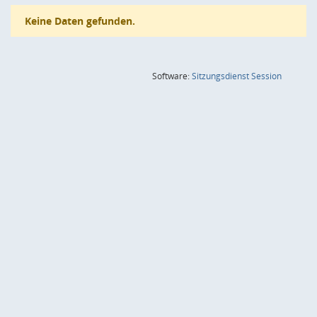
Keine Daten gefunden.
(Wird in
Software:
Sitzungsdienst
Session