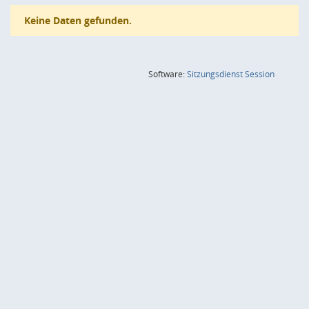
Keine Daten gefunden.
(Wird in
Software:
Sitzungsdienst
Session