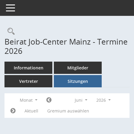
Toggle navigation
Rechercheauswahl
Beirat Job-Center Mainz - Termine
2026
Informationen
Mitglieder
Vertreter
Sitzungen
Monat
Juni
2026
Aktuell
Gremium auswählen