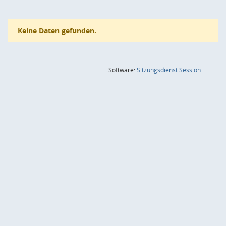
Keine Daten gefunden.
(Wird in
Software:
Sitzungsdienst
Session