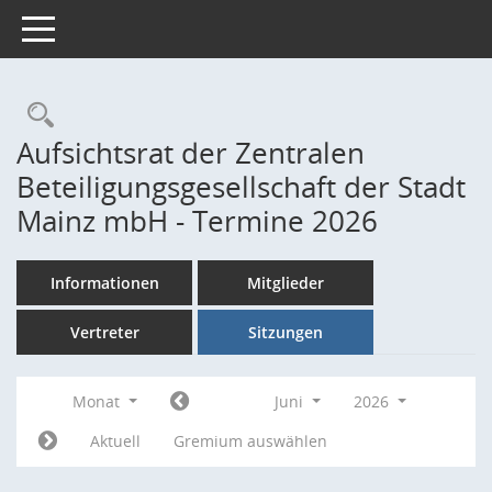
Toggle navigation
Rechercheauswahl
Aufsichtsrat der Zentralen
Beteiligungsgesellschaft der Stadt
Mainz mbH - Termine 2026
Informationen
Mitglieder
Vertreter
Sitzungen
Monat
Juni
2026
Aktuell
Gremium auswählen