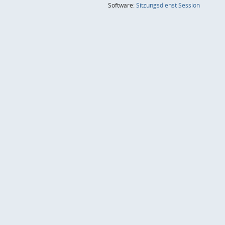
(Wird in
Software:
Sitzungsdienst
Session