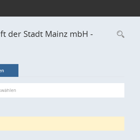
aft der Stadt Mainz mbH -
Rec
en
swählen