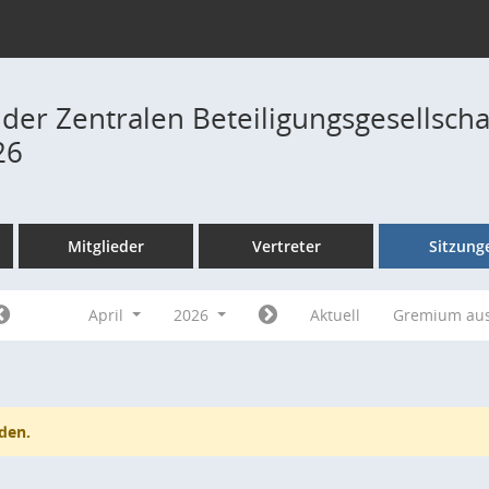
 der Zentralen Beteiligungsgesellsch
26
Mitglieder
Vertreter
Sitzung
April
2026
Aktuell
Gremium au
den.