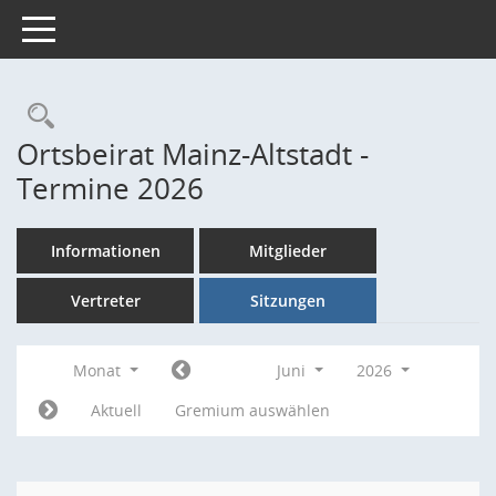
Toggle navigation
Rechercheauswahl
Ortsbeirat Mainz-Altstadt -
Termine 2026
Informationen
Mitglieder
Vertreter
Sitzungen
Monat
Juni
2026
Aktuell
Gremium auswählen