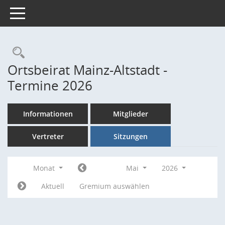
Toggle navigation
Rechercheauswahl
Ortsbeirat Mainz-Altstadt -
Termine 2026
Informationen
Mitglieder
Vertreter
Sitzungen
Monat
Mai
2026
Aktuell
Gremium auswählen