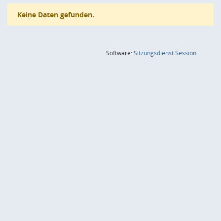
Keine Daten gefunden.
(Wird in
Software:
Sitzungsdienst
Session