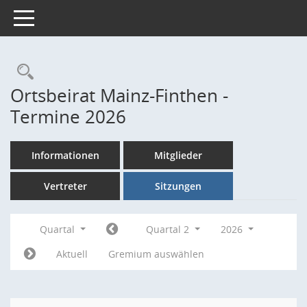
Toggle navigation
Rechercheauswahl
Ortsbeirat Mainz-Finthen -
Termine 2026
Informationen
Mitglieder
Vertreter
Sitzungen
Quartal
Quartal 2
2026
Aktuell
Gremium auswählen