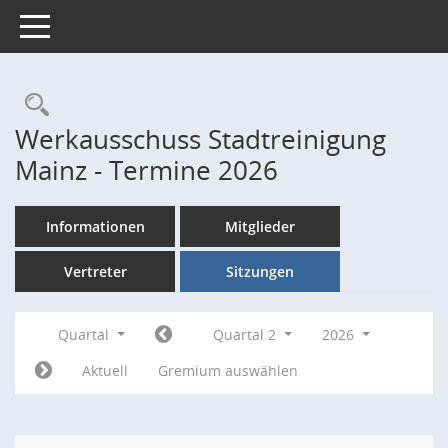
Toggle navigation
Rechercheauswahl
Werkausschuss Stadtreinigung
Mainz - Termine 2026
Informationen
Mitglieder
Vertreter
Sitzungen
Quartal
Quartal 2
2026
Aktuell
Gremium auswählen