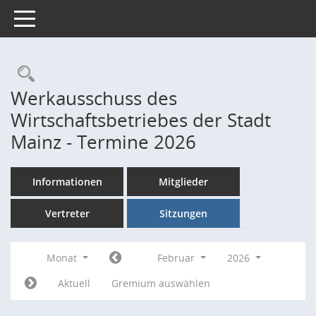
Toggle navigation
Rechercheauswahl
Werkausschuss des
Wirtschaftsbetriebes der Stadt
Mainz - Termine 2026
Informationen
Mitglieder
Vertreter
Sitzungen
Monat
Februar
2026
Aktuell
Gremium auswählen