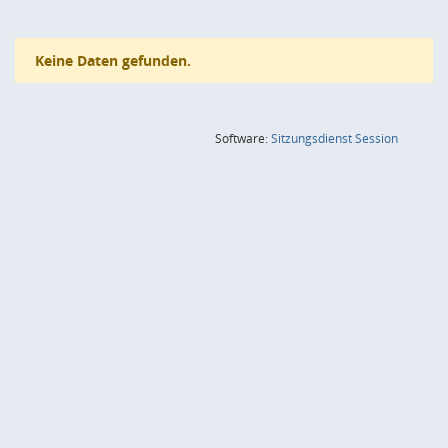
Keine Daten gefunden.
(Wird in
Software:
Sitzungsdienst
Session