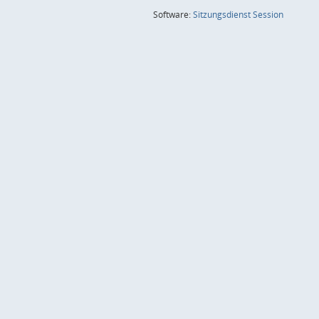
(Wird in
Software:
Sitzungsdienst
Session