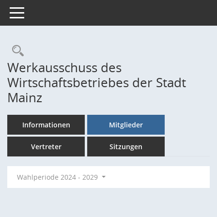
Toggle navigation
Rechercheauswahl
Werkausschuss des
Wirtschaftsbetriebes der Stadt
Mainz
Informationen
Mitglieder
Vertreter
Sitzungen
Wahlperiode 2024 - 2029