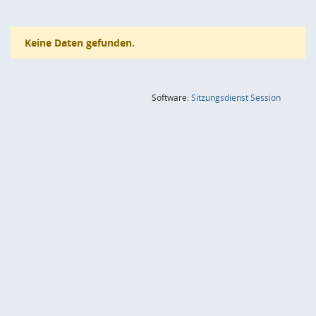
Keine Daten gefunden.
(Wird in
Software:
Sitzungsdienst
Session