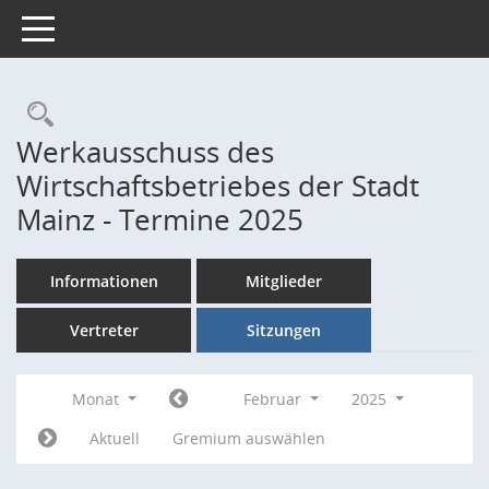
Toggle navigation
Rechercheauswahl
Werkausschuss des
Wirtschaftsbetriebes der Stadt
Mainz - Termine 2025
Informationen
Mitglieder
Vertreter
Sitzungen
Monat
Februar
2025
Aktuell
Gremium auswählen