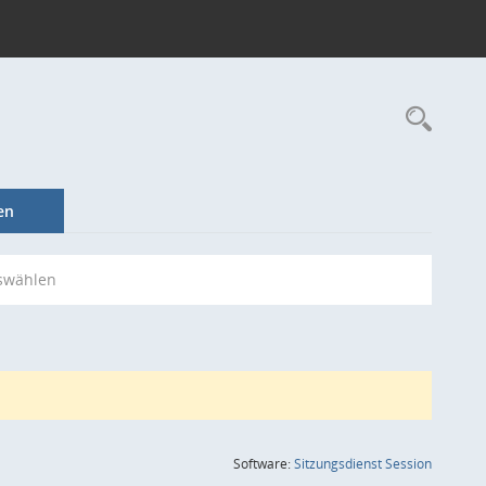
Rec
en
swählen
(Wird in
Software:
Sitzungsdienst
Session