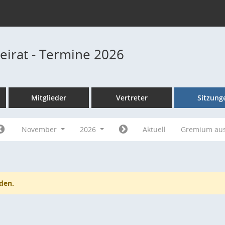
beirat - Termine 2026
Mitglieder
Vertreter
Sitzung
November
2026
Aktuell
Gremium au
den.