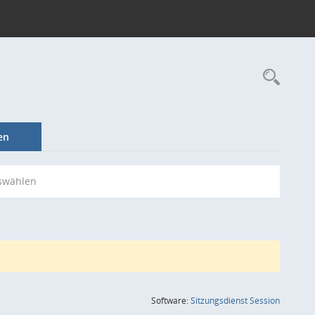
Rec
en
swählen
(Wird in
Software:
Sitzungsdienst
Session