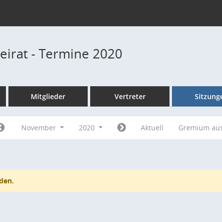
beirat - Termine 2020
Mitglieder
Vertreter
Sitzung
November
2020
Aktuell
Gremium au
den.