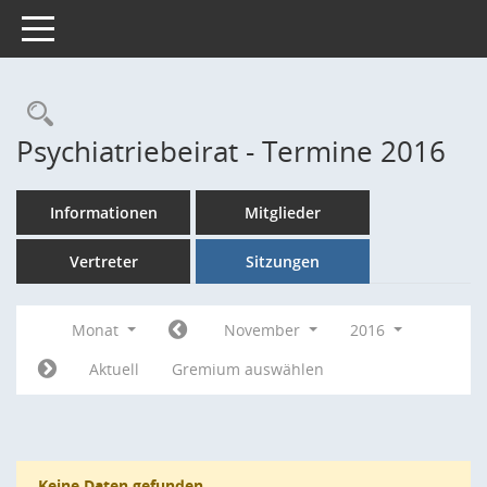
Toggle navigation
Rechercheauswahl
Psychiatriebeirat - Termine 2016
Informationen
Mitglieder
Vertreter
Sitzungen
Monat
November
2016
Aktuell
Gremium auswählen
Keine Daten gefunden.