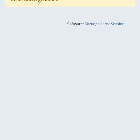
(Wird in
Software:
Sitzungsdienst
Session