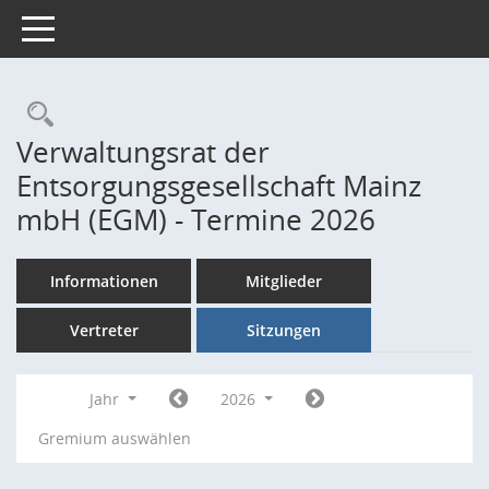
Toggle navigation
Rechercheauswahl
Verwaltungsrat der
Entsorgungsgesellschaft Mainz
mbH (EGM) - Termine 2026
Informationen
Mitglieder
Vertreter
Sitzungen
Jahr
2026
Gremium auswählen