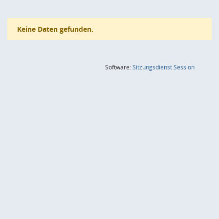
Keine Daten gefunden.
(Wird in
Software:
Sitzungsdienst
Session