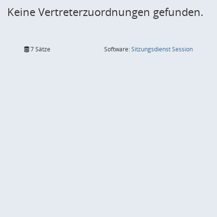
Keine Vertreterzuordnungen gefunden.
(Wird in
7 Sätze
Software:
Sitzungsdienst
Session