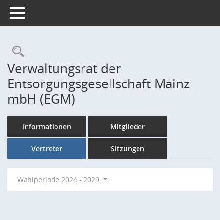
Toggle navigation
Rechercheauswahl
Verwaltungsrat der
Entsorgungsgesellschaft Mainz
mbH (EGM)
Informationen
Mitglieder
Vertreter
Sitzungen
Wahlperiode 2024 - 2029