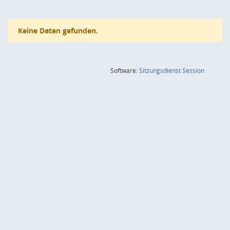
Keine Daten gefunden.
(Wird in
Software:
Sitzungsdienst
Session