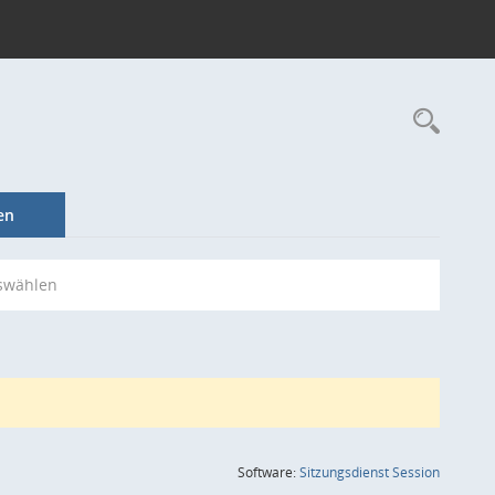
Rec
en
swählen
(Wird in
Software:
Sitzungsdienst
Session