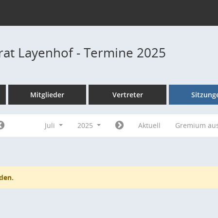
rat Layenhof - Termine 2025
Mitglieder
Vertreter
Sitzung
Juli
2025
Aktuell
Gremium au
den.