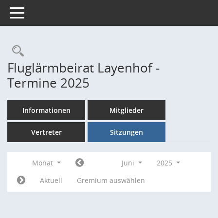
Toggle navigation
Rechercheauswahl
Fluglärmbeirat Layenhof -
Termine 2025
Informationen
Mitglieder
Vertreter
Sitzungen
Monat
Juni
2025
Aktuell
Gremium auswählen