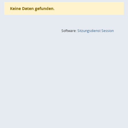
Keine Daten gefunden.
(Wird in
Software:
Sitzungsdienst
Session