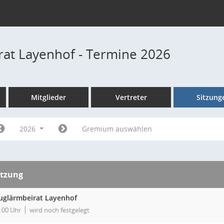
rat Layenhof - Termine 2026
Mitglieder
Vertreter
Sitzung
2026
Gremium auswählen
itzung
luglärmbeirat Layenhof
:00 Uhr
wird noch festgelegt