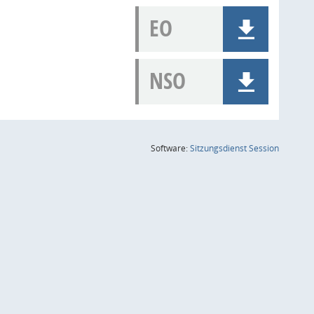
EO
NSO
(Wird in
Software:
Sitzungsdienst
Session