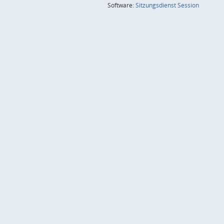
(Wird in
Software:
Sitzungsdienst
Session