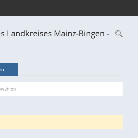
s Landkreises Mainz-Bingen -
Rec
en
swählen