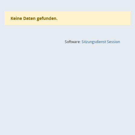
Keine Daten gefunden.
(Wird in
Software:
Sitzungsdienst
Session