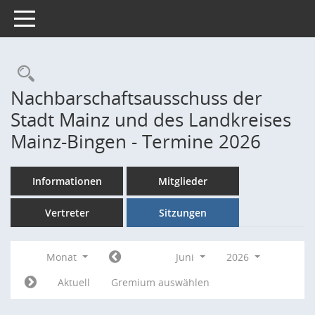
Toggle navigation
Rechercheauswahl
Nachbarschaftsausschuss der
Stadt Mainz und des Landkreises
Mainz-Bingen - Termine 2026
Informationen
Mitglieder
Vertreter
Sitzungen
Monat
Juni
2026
Aktuell
Gremium auswählen