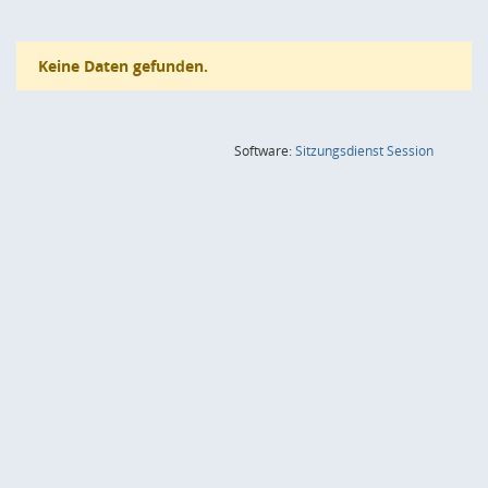
Keine Daten gefunden.
(Wird in
Software:
Sitzungsdienst
Session