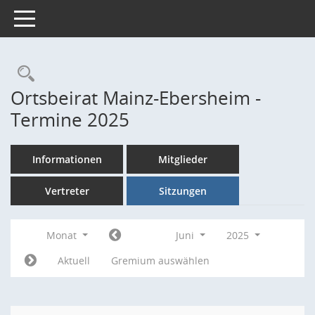
Toggle navigation
Rechercheauswahl
Ortsbeirat Mainz-Ebersheim -
Termine 2025
Informationen
Mitglieder
Vertreter
Sitzungen
Monat
Juni
2025
Aktuell
Gremium auswählen