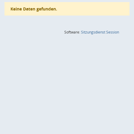
Keine Daten gefunden.
(Wird in
Software:
Sitzungsdienst
Session