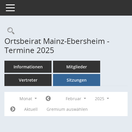
Toggle navigation
Rechercheauswahl
Ortsbeirat Mainz-Ebersheim -
Termine 2025
Informationen
Mitglieder
Vertreter
Sitzungen
Monat
Februar
2025
Aktuell
Gremium auswählen