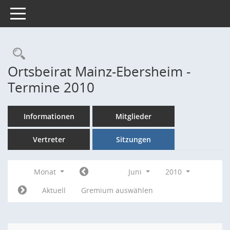
Toggle navigation
Rechercheauswahl
Ortsbeirat Mainz-Ebersheim -
Termine 2010
Informationen
Mitglieder
Vertreter
Sitzungen
Monat
Juni
2010
Aktuell
Gremium auswählen