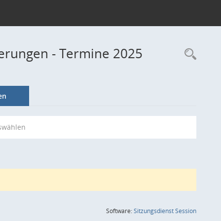
derungen - Termine 2025
Rec
en
swählen
(Wird in
Software:
Sitzungsdienst
Session