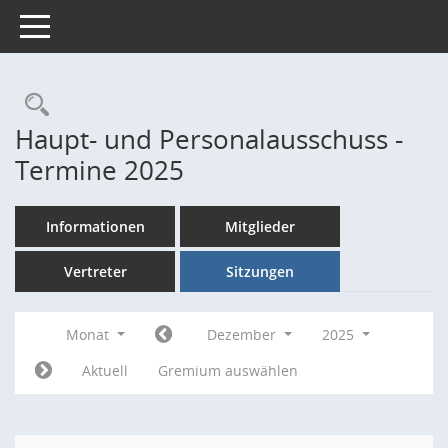
Toggle navigation
Rechercheauswahl
Haupt- und Personalausschuss -
Termine 2025
Informationen
Mitglieder
Vertreter
Sitzungen
Monat
Dezember
2025
Aktuell
Gremium auswählen