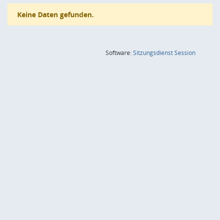
Keine Daten gefunden.
(Wird in
Software:
Sitzungsdienst
Session