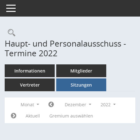
Toggle navigation
Rechercheauswahl
Haupt- und Personalausschuss -
Termine 2022
Informationen
Mitglieder
Vertreter
Sitzungen
Monat
Dezember
2022
Aktuell
Gremium auswählen