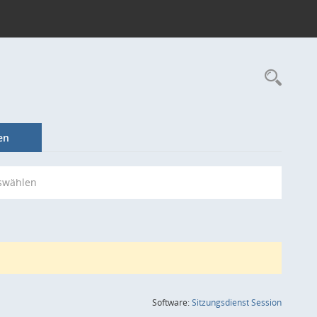
Rec
en
swählen
(Wird in
Software:
Sitzungsdienst
Session